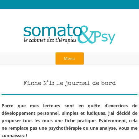
Anick Rosas, Cabinet des thérapies à
Thérapies burn-out, hauts potentiels, TDAH, hypersensibles, traumas,
blessure d'abandon, dépendance affective, liens d'attachement,
Paris
neurosciences, communication dans le couple, art-thérapie,
psychothérapie corporelle et analytique, psychogénéalogie, gestalt
Aller
au
Menu
contenu
Fiche N°1: le journal de bord
Parce que mes lecteurs sont en quête d’exercices de
développement personnel, simples et ludiques, j’ai décidé de
proposer tous les mois une fiche pratique. Evidemment, cela
ne remplace pas une psychothérapie ou une analyse. Vous me
connaissez !