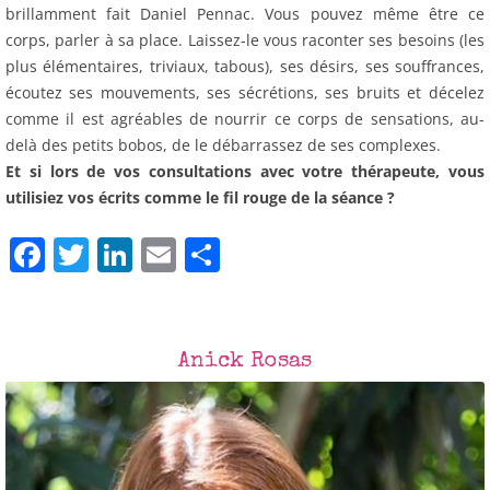
brillamment fait Daniel Pennac. Vous pouvez même être ce
corps, parler à sa place. Laissez-le vous raconter ses besoins (les
plus élémentaires, triviaux, tabous), ses désirs, ses souffrances,
écoutez ses mouvements, ses sécrétions, ses bruits et décelez
comme il est agréables de nourrir ce corps de sensations, au-
delà des petits bobos, de le débarrassez de ses complexes.
Et si lors de vos consultations avec votre thérapeute, vous
utilisiez vos écrits comme le fil rouge de la séance ?
F
T
Li
E
P
a
w
n
m
ar
c
itt
k
ai
ta
e
er
e
l
g
Anick Rosas
b
dI
er
o
n
o