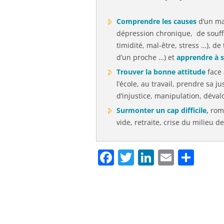
Comprendre les causes
d’un ma
dépression chronique, de souffr
timidité, mal-être, stress …), d
d’un proche …) et
apprendre à s’
Trouver la bonne attitude
face 
l’école, au travail, prendre sa 
d’injustice, manipulation, dévalo
Surmonter un cap difficile,
romp
vide, retraite, crise du milieu 
F
T
Li
E
P
a
w
n
m
ar
c
itt
k
ai
ta
e
er
e
l
g
b
dI
er