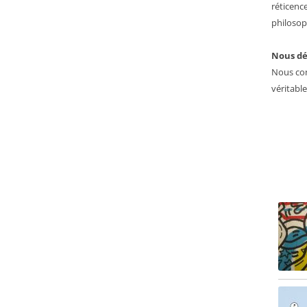
réticenc
philosop
Nous dé
Nous con
véritabl