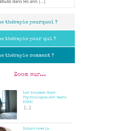
débute dans les ann
[...]
ne thérapie pourquoi ?
ne thérapie pour qui ?
ne thérapie comment ?
Zoom sur...
Les traumas dans
Psychologue.net (mars
2024)
[...]
tils :
Interview: la