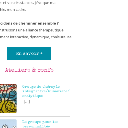
es et vos résistances, j’évoque ma
hie, mon cadre.
cidons de cheminer ensemble ?
struisons une alliance thérapeutique
ement interactive, dynamique, chaleureuse.
En savoir +
Ateliers & confs
Groupe de thérapie
intégrative/humaniste/
analytique
[...]
Le groupe pour les
personnalités