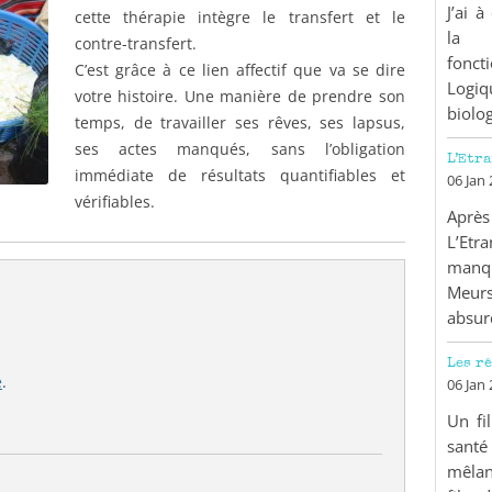
J’ai 
cette thérapie intègre le transfert et le
la 
contre-transfert.
fonct
C’est grâce à ce lien affectif que va se dire
Logiq
votre histoire. Une manière de prendre son
biolog
temps, de travailler ses rêves, ses lapsus,
ses actes manqués, sans l’obligation
L’Etr
immédiate de résultats quantifiables et
06 Jan
vérifiables.
Après
L’Etr
manq
Meur
absur
Les r
e
.
06 Jan
Un fi
santé
mêlan