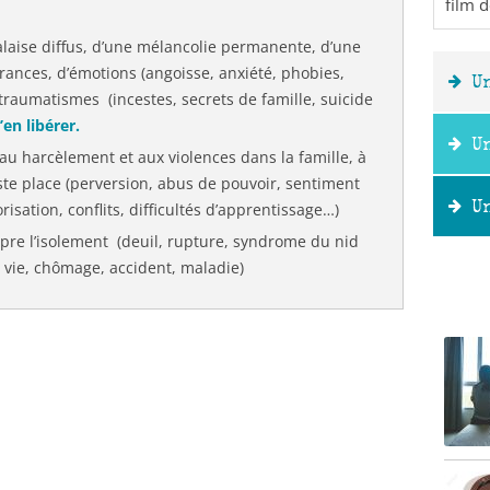
film 
laise diffus, d’une mélancolie permanente, d’une
ances, d’émotions (angoisse, anxiété, phobies,
U
e traumatismes (incestes, secrets de famille, suicide
en libérer.
U
au harcèlement et aux violences dans la famille, à
juste place (perversion, abus de pouvoir, sentiment
U
risation, conflits, difficultés d’apprentissage…)
re l’isolement (deuil, rupture, syndrome du nid
de vie, chômage, accident, maladie)
Ou