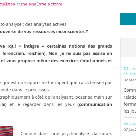
nalyse : une analyse active
to-analyse : des analyses actives
couverte de vos ressources inconscientes ?
ve (qui « intègre » certaines notions des grands
, ferenczien, reichien). Non, je ne suis pas assise en
iens et vous propose même des exercices émotionnels et
L’All
du li
02 Mar
e qui est une approche thérapeutique caractérisée par
Comme
apeute dans le processus.
relat
graphiquement à côté de l’analysant, poser sa main sur
forma
le)
et le regarder dans les yeux
(communication
les jo
La Lo
07 Jan
Comme dans une psychanalyse classique,