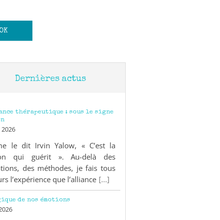
Dernières actus
iance thérapeutique : sous le signe
en
 2026
 le dit Irvin Yalow, « C’est la
ion qui guérit ». Au-delà des
tions, des méthodes, je fais tous
urs l’expérience que l’alliance
[...]
gique de nos émotions
 2026