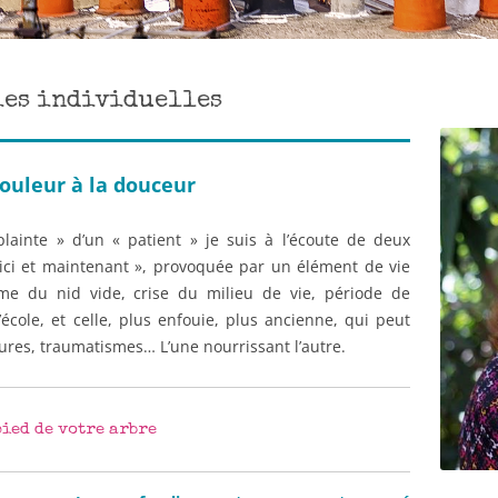
Coaching
Appel à témoi
Somato-thérapie
ies individuelles
Créa-thérapie
douleur à la douceur
plainte » d’un « patient » je suis à l’écoute de deux
l’ici et maintenant », provoquée par un élément de vie
rome du nid vide, crise du milieu de vie, période de
école, et celle, plus enfouie, plus ancienne, qui peut
sures, traumatismes… L’une nourrissant l’autre.
pied de votre arbre