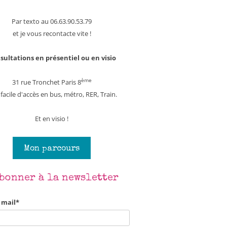
Par texto au 06.63.90.53.79
et je vous recontacte vite !
sultations en présentiel ou en visio
ème
31 rue Tronchet Paris 8
 facile d'accès en bus, métro, RER, Train.
Et en visio !
Mon parcours
abonner à la newsletter
 mail*