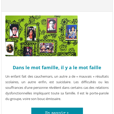
×
Bonjour et bienvenue dans le
Cabinet des Thérapies !
Et hop ! Pour ne rien louper de
mon actu,
Dans le mot famille, il y a le mot faille
inscrivez-vous à ma newsletter.
Un enfant fait des cauchemars, un autre a de « mauvais » résultats
Charleureusement,
scolaires, un autre enfin, est suicidaire. Les difficultés ou les
Anick
Corps/Coeur/Créativité/Communication
souffrances d’une personne révèlent dans certains cas des relations
dysfonctionnelles impliquant toute sa famille. Il est le porte-parole
du groupe, voire son bouc-émissaire.
Adresse mail*
En savoir +