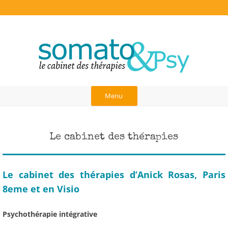
Anick Rosas, Cabinet des thérapies à
Thérapies burn-out, hauts potentiels, TDAH, hypersensibles, traumas,
blessure d'abandon, dépendance affective, liens d'attachement,
Paris
neurosciences, communication dans le couple, art-thérapie,
psychothérapie corporelle et analytique, psychogénéalogie, gestalt
Aller
au
Menu
contenu
Le cabinet des thérapies
Le cabinet des thérapies d’Anick Rosas, Paris
8eme et en Visio
Psychothérapie intégrative