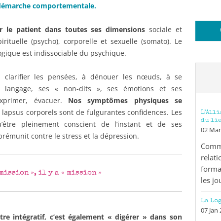
démarche comportementale.
er le patient dans toutes ses dimensions
sociale et
irituelle (psycho), corporelle et sexuelle (somato). Le
logique est indissociable du psychique.
clarifier les pensées, à dénouer les nœuds, à se
n langage, ses « non-dits », ses émotions et ses
exprimer, évacuer.
Nos symptômes physiques se
lapsus corporels sont de fulgurantes confidences. Les
L’All
du li
être pleinement conscient de l’instant et de ses
02 Mar
rémunit contre le stress et la dépression.
Comme
relat
forma
mission », il y a « mission »
les jo
La Lo
07 Jan
tre intégratif, c’est également « digérer » dans son