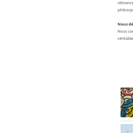
réticenc
philosop
Nous dé
Nous con
véritabl