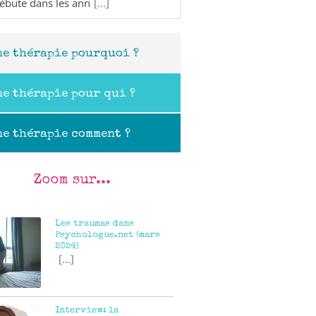
débute dans les ann
[...]
ne thérapie pourquoi ?
ne thérapie pour qui ?
ne thérapie comment ?
Zoom sur...
Les traumas dans
Psychologue.net (mars
2024)
[...]
tils :
Interview: la