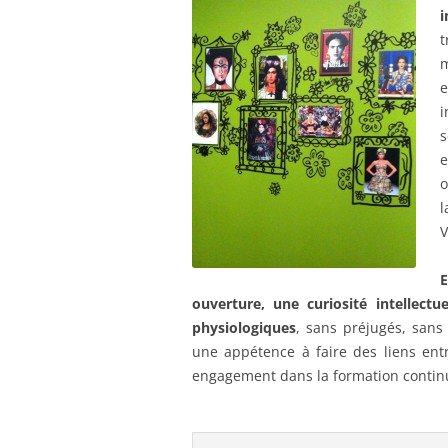
i
t
m
e
i
s
e
o
V
E
ouverture, une curiosité intellect
physiologiques
, sans préjugés, sans
une appétence à faire des liens entr
engagement dans la formation continu