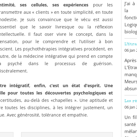
J’ai 
ntimité, ses cellules, ses expériences
pour les
la 
ransmettre aux « clients » en toute simplicité, en toute
fonct
odestie. Je suis convaincue que le vécu est aussi
Logiq
Bonjour et bienvenue dans le Cabinet des Thérapies !
ssentiel que le savoir livresque ou la réflexion
biolog
ntellectuelle. Il faut oser vivre le concept, dans la
Et hop ! Pour ne rien louper de mon actu,
ensation, pour le comprendre et l’utiliser à bon
inscrivez-vous à ma newsletter.
L’Etr
scient. Les psychothérapies intégratives procèdent, en
06 Jan
utre, de la médecine intégrative qui prend en compte
Charleureusement,
Après
Anick
la psyché dans le processus de guérison.
Corps/Coeur/Créativité/Communication
L’Etr
iscéralement.
manq
Meur
Adresse mail*
tre intégratif, enfin, c’est un état d’esprit. Une
absur
uelle pour toutes les découvertes psychologiques et
 certitudes, au-delà des «chapelles ». Une aptitude et
Les r
06 Jan
e toutes les disciplines, à les intégrer justement, un
e. Avec générosité, tolérance et empathie.
Un fi
santé
mêlan