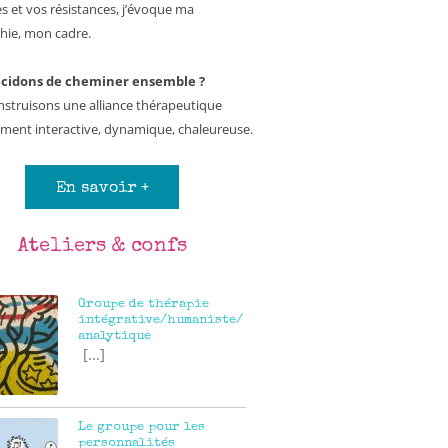
es et vos résistances, j’évoque ma
hie, mon cadre.
cidons de cheminer ensemble ?
struisons une alliance thérapeutique
ement interactive, dynamique, chaleureuse.
En savoir +
Ateliers & confs
Groupe de thérapie
intégrative/humaniste/
analytique
[...]
Le groupe pour les
personnalités