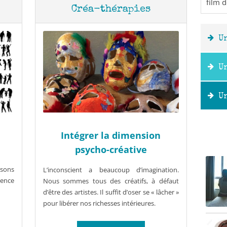
film 
Créa-thérapies
U
U
U
Intégrer la dimension
psycho-créative
isons
L’inconscient a beaucoup d’imagination.
ience
Nous sommes tous des créatifs, à défaut
Ou
d’être des artistes. Il suffit d’oser se « lâcher »
pour libérer nos richesses intérieures.