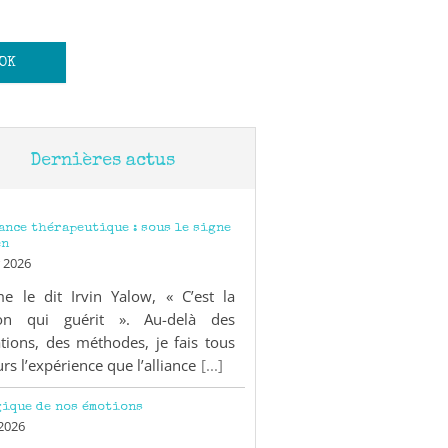
Dernières actus
iance thérapeutique : sous le signe
en
 2026
 le dit Irvin Yalow, « C’est la
ion qui guérit ». Au-delà des
tions, des méthodes, je fais tous
urs l’expérience que l’alliance
[...]
gique de nos émotions
 2026