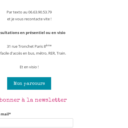
Par texto au 06.63.90.53.79
et je vous recontacte vite !
sultations en présentiel ou en visio
ème
31 rue Tronchet Paris 8
 facile d'accès en bus, métro, RER, Train.
Et en visio !
Mon parcours
abonner à la newsletter
 mail*