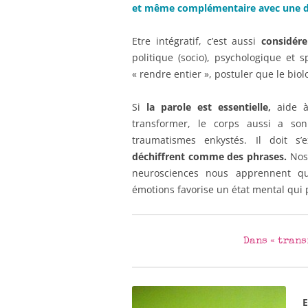
et même complémentaire avec une 
Etre intégratif, c’est aussi
considér
politique (socio), psychologique et sp
« rendre entier », postuler que le bio
Si
la parole est essentielle,
aide à 
transformer, le corps aussi a so
traumatismes enkystés. Il doit s’
déchiffrent comme des phrases.
Nos 
neurosciences nous apprennent qu’
émotions favorise un état mental qui p
Dans « trans
E