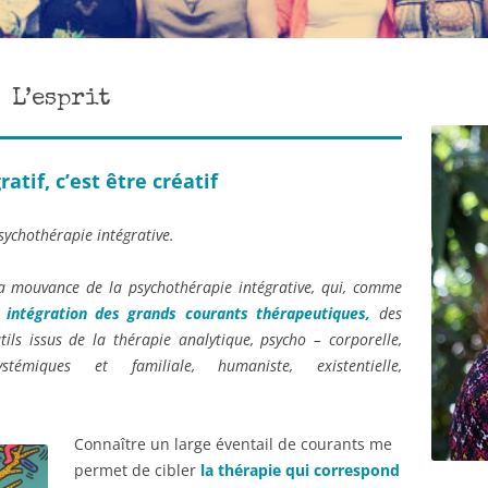
Coaching
Appel à témoi
Somato-thérapie
L’esprit
Créa-thérapie
ratif, c’est être créatif
psychothérapie intégrative.
 la mouvance de la psychothérapie intégrative, qui, comme
e
intégration des grands courants thérapeutiques,
des
outils issus de la thérapie analytique, psycho – corporelle,
témiques et familiale, humaniste, existentielle,
Connaître un large éventail de courants me
permet de cibler
la thérapie qui correspond