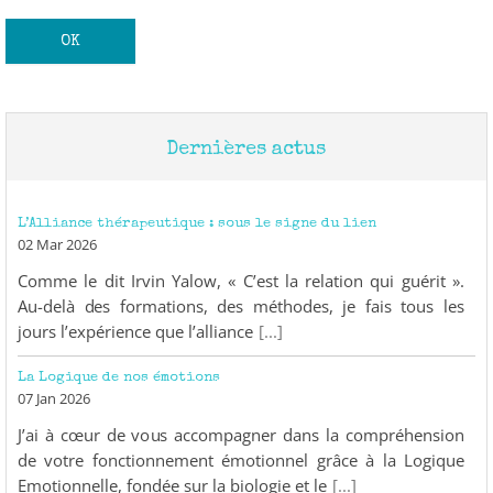
Dernières actus
×
L’Alliance thérapeutique : sous le signe du lien
02 Mar 2026
Comme le dit Irvin Yalow, « C’est la relation qui guérit ».
Bonjour et bienvenue dans le
Au-delà des formations, des méthodes, je fais tous les
Cabinet des Thérapies !
jours l’expérience que l’alliance
[...]
Et hop ! Pour ne rien louper de
La Logique de nos émotions
mon actu,
07 Jan 2026
inscrivez-vous à ma newsletter.
J’ai à cœur de vous accompagner dans la compréhension
Charleureusement,
de votre fonctionnement émotionnel grâce à la Logique
Anick
Corps/Coeur/Créativité/Communication
Emotionnelle, fondée sur la biologie et le
[...]