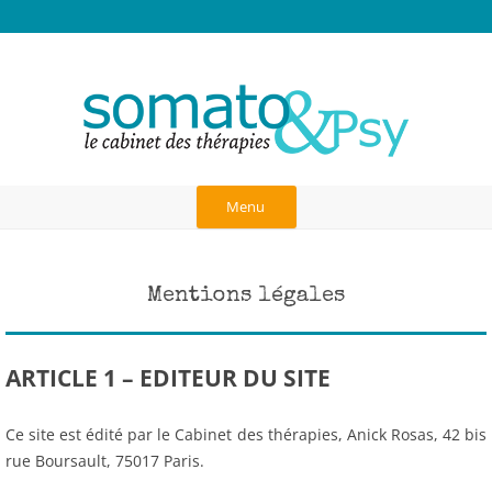
Anick Rosas, Cabinet des thérapies à
Thérapies burn-out, hauts potentiels, TDAH, hypersensibles, traumas,
blessure d'abandon, dépendance affective, liens d'attachement,
Paris
neurosciences, communication dans le couple, art-thérapie,
psychothérapie corporelle et analytique, psychogénéalogie, gestalt
Aller
au
Menu
contenu
Mentions légales
ARTICLE 1 – EDITEUR DU SITE
Ce site est édité par le Cabinet des thérapies, Anick Rosas, 42 bis
rue Boursault, 75017 Paris.