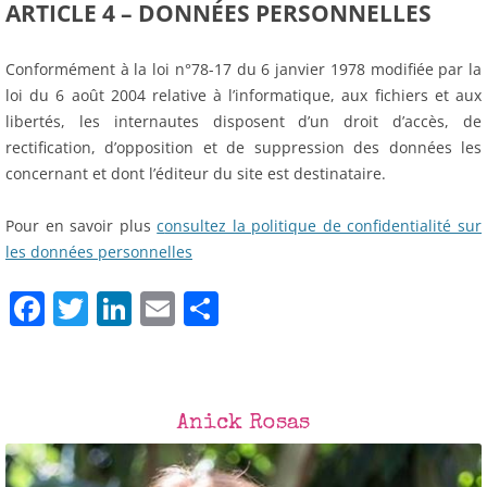
ARTICLE 4 – DONNÉES PERSONNELLES
Conformément à la loi n°78-17 du 6 janvier 1978 modifiée par la
loi du 6 août 2004 relative à l’informatique, aux fichiers et aux
libertés, les internautes disposent d’un droit d’accès, de
rectification, d’opposition et de suppression des données les
concernant et dont l’éditeur du site est destinataire.
Pour en savoir plus
c
onsultez la politique de confidentialité sur
les données personnelles
F
T
Li
E
P
a
w
n
m
ar
c
itt
k
ai
ta
e
er
e
l
g
Anick Rosas
b
dI
er
o
n