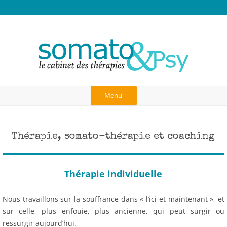
Anick Rosas, Cabinet des thérapies à
Thérapies burn-out, hauts potentiels, TDAH, hypersensibles, traumas,
blessure d'abandon, dépendance affective, liens d'attachement,
Paris
neurosciences, communication dans le couple, art-thérapie,
psychothérapie corporelle et analytique, psychogénéalogie, gestalt
Aller
au
Menu
contenu
Thérapie, somato-thérapie et coaching
Thérapie individuelle
Nous travaillons sur la souffrance dans « l’ici et maintenant », et
sur celle, plus enfouie, plus ancienne, qui peut surgir ou
ressurgir aujourd’hui.