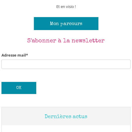
Et en visio !
Mon parcours
×
S'abonner à la newsletter
Bonjour et bienvenue dans le
Adresse mail*
Cabinet des Thérapies !
Et hop ! Pour ne rien louper de
mon actu,
inscrivez-vous à ma newsletter.
Charleureusement,
Anick
Corps/Coeur/Créativité/Communication
Dernières actus
Adresse mail*