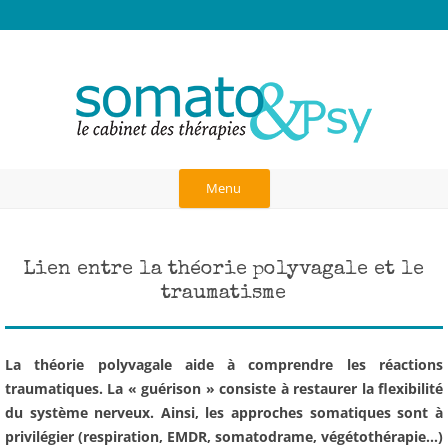
Anick Rosas, Cabinet des thérapies à
Thérapies burn-out, hauts potentiels, TDAH, hypersensibles, traumas,
blessure d'abandon, dépendance affective, liens d'attachement,
Paris
neurosciences, communication dans le couple, art-thérapie,
psychothérapie corporelle et analytique, psychogénéalogie, gestalt
Aller
au
Menu
contenu
Lien entre la théorie polyvagale et le
traumatisme
La théorie polyvagale aide à comprendre les réactions
traumatiques. La « guérison » consiste à restaurer la flexibilité
du système nerveux. Ainsi, les approches somatiques sont à
privilégier (respiration, EMDR, somatodrame, végétothérapie…)