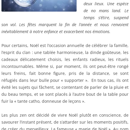
deux lieux. Une espèce
de no mans land. Le
temps s’étire, suspend
son vol. Les fêtes marquent la fin de l’année et nous renvoient
inévitablement à notre enfance et exacerbent nos émotions.
Pour certains, Noël est l’occasion annuelle de célébrer la famille,
l’esprit du clan : une tablée harmonieuse, la dinde goûteuse, les
cadeaux délicatement choisis, les enfants radieux, les rituels
incontournables. Même si, par moment, ils ont peut-être rongé
leurs freins, fait bonne figure, pris de la distance, se sont
réfugiés dans leur bulle pour « supporter ». En tous cas, ils ont
évité les sujets qui fâchent, se contentant de parler de la pluie et
du beau temps, et se sont placés à l’autre bout de la table pour
fuir la « tante catho, donneuse de leçons ».
Les plus zen ont décidé de vivre Noël plutôt en conscience, de
savourer l’instant présent, de s’attarder sur les moments positifs,
de créer du merveilleux. La fameuse « magie de Noël ». Au nom