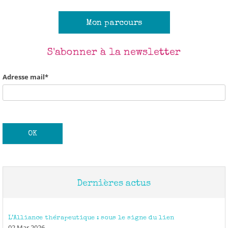
Mon parcours
×
S'abonner à la newsletter
Adresse mail*
Bonjour et bienvenue dans le
Cabinet des Thérapies !
Et hop ! Pour ne rien louper de
mon actu,
inscrivez-vous à ma newsletter.
Charleureusement,
Anick
Corps/Coeur/Créativité/Communication
Dernières actus
Adresse mail*
L’Alliance thérapeutique : sous le signe du lien
02 Mar 2026