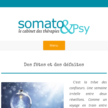
Anick Rosas, Cabinet des thérapies à
Thérapies burn-out, hauts potentiels, TDAH, hypersensibles, traumas,
blessure d'abandon, dépendance affective, liens d'attachement,
Paris
neurosciences, communication dans le couple, art-thérapie,
psychothérapie corporelle et analytique, psychogénéalogie, gestalt
Aller
au
Menu
contenu
Des fêtes et des défaites
C’est
la trêve des
confiseurs. Une semaine
irréelle entre deux
réveillons. Comme un
voyage en train entre