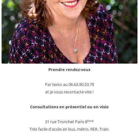
×
Bonjour et bienvenue dans le
Cabinet des Thérapies !
Prendre rendez-vous
Et hop ! Pour ne rien louper de
mon actu,
inscrivez-vous à ma newsletter.
Par texto au 06.63.90.53.79
et je vous recontacte vite !
Charleureusement,
Anick
Corps/Coeur/Créativité/Communication
Consultations en présentiel ou en visio
ème
31 rue Tronchet Paris 8
Adresse mail*
Très facile d'accès en bus, métro, RER, Train.