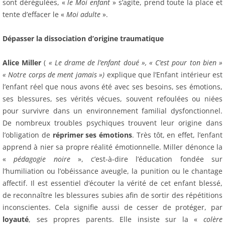
sont dérégulées, «
le Moi enfant
» s’agite, prend toute la place et
tente d’effacer le «
Moi adulte
».
Dépasser la dissociation d’origine traumatique
Alice Miller
(
« Le drame de l’enfant doué », « C’est pour ton bien »
« Notre corps de ment jamais »)
explique que l’Enfant intérieur est
l’enfant réel que nous avons été avec ses besoins, ses émotions,
ses blessures, ses vérités vécues, souvent refoulées ou niées
pour survivre dans un environnement familial dysfonctionnel.
De nombreux troubles psychiques trouvent leur origine dans
l’obligation de
réprimer ses émotions
. Très tôt, en effet, l’enfant
apprend à nier sa propre réalité émotionnelle. Miller dénonce la
«
pédagogie noire
», c’est-à-dire l’éducation fondée sur
l’humiliation ou l’obéissance aveugle, la punition ou le chantage
affectif. Il est essentiel d’écouter la vérité de cet enfant blessé,
de reconnaître les blessures subies afin de sortir des répétitions
inconscientes. Cela signifie aussi de cesser de protéger, par
loyauté
, ses propres parents. Elle insiste sur la «
colère