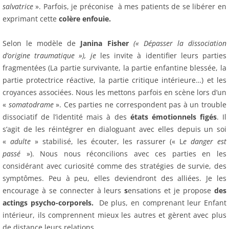
salvatrice
». Parfois, je préconise à mes patients de se libérer en
exprimant cette
colère enfouie.
Selon le modèle de
Janina Fisher
(« Dépasser la dissociation
d’origine traumatique »), je
les invite à identifier leurs parties
fragmentées (La partie survivante, la partie enfantine blessée, la
partie protectrice réactive, la partie critique intérieure…) et les
croyances associées. Nous les mettons parfois en scène lors d’un
«
somatodrame
». Ces parties ne correspondent pas à un trouble
dissociatif de l’identité mais à des
états émotionnels figés
. Il
s’agit de les réintégrer en dialoguant avec elles depuis un soi
«
adulte
» stabilisé, les écouter, les rassurer (« L
e danger est
passé
»). Nous nous réconcilions avec ces parties en les
considérant avec curiosité comme des stratégies de survie, des
symptômes. Peu à peu, elles deviendront des alliées. Je les
encourage à se connecter à leurs
s
ensations et je propose
des
actings psycho-corporels.
De plus, en comprenant leur Enfant
intérieur, ils comprennent mieux les autres et gèrent avec plus
de distance leurs relations.