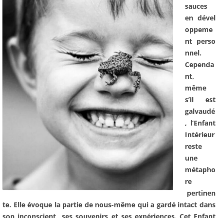
sauces
en
dével
oppeme
nt perso
nnel.
Cependa
nt,
même
s’il est
galvaudé
, l’Enfant
Intérieur
reste
une
métapho
re
pertinen
te. Elle évoque la partie de nous-même qui a gardé intact dans
son inconscient ses souvenirs et ses expériences. Cet Enfant