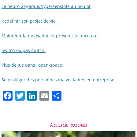
Le neuro-atypique/hypersensible au boulot
Redéfinir son projet de vie
Maintenir la motivation et prévenir le burn-out
Switch ou pas switch
Plus de jus dans l’open-space
Se protéger des personnes malveillantes en entreprise
F
T
Li
E
P
a
w
n
m
ar
c
itt
k
ai
ta
e
er
e
l
g
Anick Rosas
b
dI
er