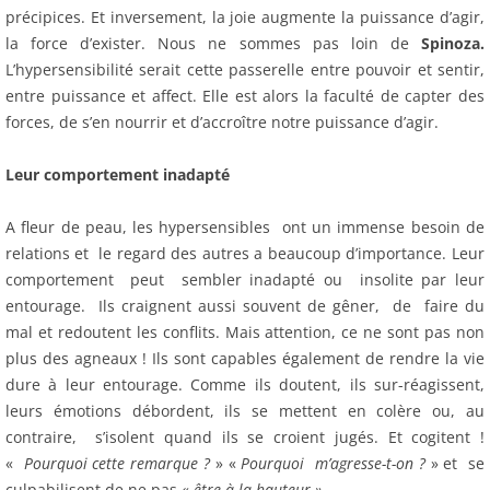
précipices. Et inversement, la joie augmente la puissance d’agir,
la force d’exister. Nous ne sommes pas loin de
Spinoza.
L’hypersensibilité serait cette passerelle entre pouvoir et sentir,
entre puissance et affect. Elle est alors la faculté de capter des
forces, de s’en nourrir et d’accroître notre puissance d’agir.
Leur comportement inadapté
A fleur de peau, les hypersensibles ont un immense besoin de
relations et le regard des autres a beaucoup d’importance. Leur
comportement peut sembler inadapté ou insolite par leur
entourage. Ils craignent aussi souvent de gêner, de faire du
mal et redoutent les conflits. Mais attention, ce ne sont pas non
plus des agneaux ! Ils sont capables également de rendre la vie
dure à leur entourage. Comme ils doutent, ils sur-réagissent,
leurs émotions débordent, ils se mettent en colère ou, au
contraire, s’isolent quand ils se croient jugés. Et cogitent !
«
Pourquoi cette remarque ?
» «
Pourquoi m’agresse-t-on ?
» et se
culpabilisent de ne pas
« être à la hauteur »…