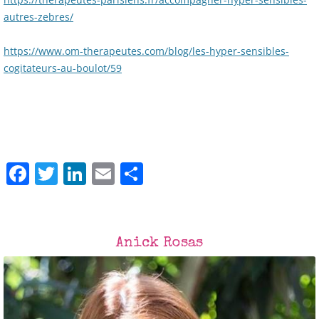
autres-zebres/
https://www.om-therapeutes.com/blog/les-hyper-sensibles-
cogitateurs-au-boulot/59
F
T
Li
E
P
a
w
n
m
ar
c
itt
k
ai
ta
e
er
e
l
g
Anick Rosas
b
dI
er
o
n
o